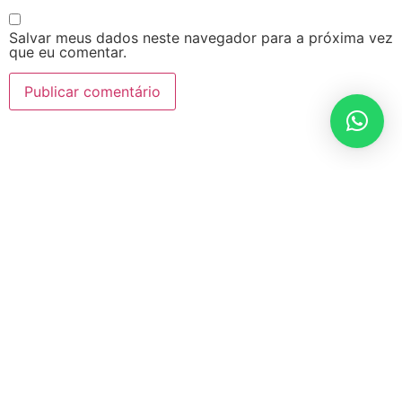
Salvar meus dados neste navegador para a próxima vez
que eu comentar.
Nossas unidades
Loja
Matriz
Rua Pio XII, 478-D Centro, Chapecó-SC
(49) 3322-0551
(49) 98832-6238